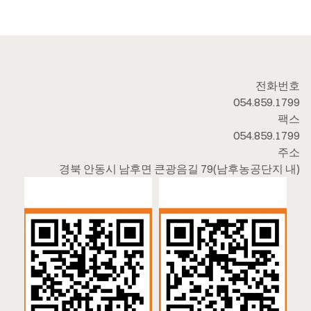
전화번호
054.859.1799
팩스
054.859.1799
주소
경북 안동시 남후면 큰광음길 79(남후농공단지 내)