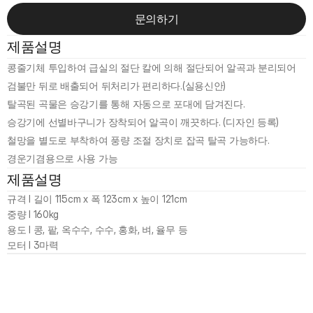
문의하기
제품설명
콩줄기체 투입하여 급실의 절단 칼에 의해 절단되어 알곡과 분리되어 
검불만 뒤로 배출되어 뒤처리가 편리하다.(실용신안)

탈곡된 곡물은 승강기를 통해 자동으로 포대에 담겨진다.

승강기에 선별바구니가 장착되어 알곡이 깨끗하다. (디자인 등록)

철망을 별도로 부착하여 풍량 조절 장치로 잡곡 탈곡 가능하다.

제품설명
규격 l 길이 115cm x 폭 123cm x 높이 121cm 

중량 l 160kg 

용도 l 콩, 팥, 옥수수, 수수, 홍화, 벼, 율무 등 

모터 l 3마력